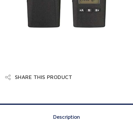
Motorola
Portatif XT400
SHARE THIS PRODUCT
Description